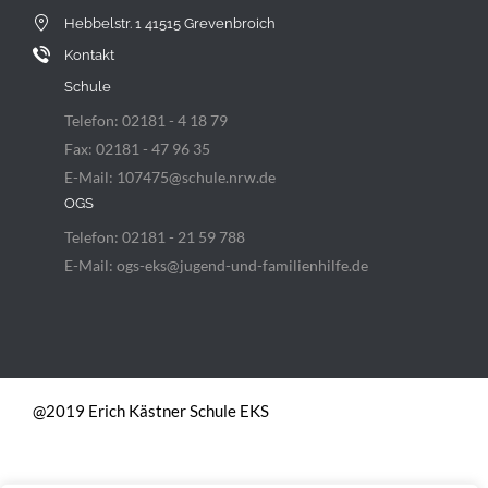
Hebbelstr. 1 41515 Grevenbroich
Kontakt
Schule
Telefon: 02181 - 4 18 79
Fax: 02181 - 47 96 35
E-Mail: 107475@schule.nrw.de
OGS
Telefon: 02181 - 21 59 788
E-Mail: ogs-eks@jugend-und-familienhilfe.de
@2019 Erich Kästner Schule EKS