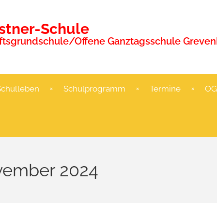
ästner-Schule
tsgrundschule/Offene Ganztagsschule Grevenb
Schulleben
Schulprogramm
Termine
OG
ovember 2024