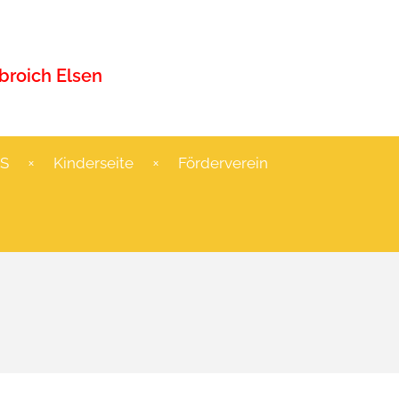
roich Elsen
S
Kinderseite
Förderverein