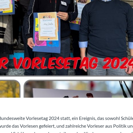
undesweite Vorlesetag 2024 statt, ein Ereignis, das sowohl Schüle
rde das Vorlesen gefeiert, und zahlreiche Vorleser aus Politik u