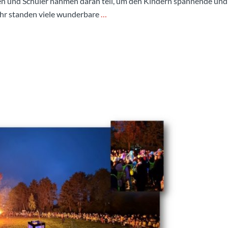
en und Schüler nahmen daran teil, um den Kindern spannende und
ahr standen viele wunderbare
…