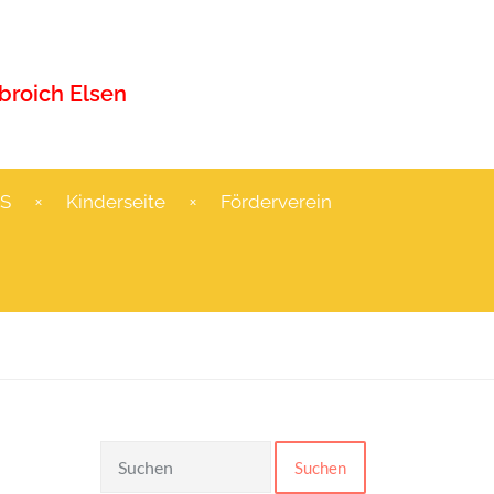
roich Elsen
S
Kinderseite
Förderverein
Suchen