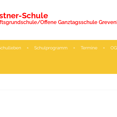
ästner-Schule
tsgrundschule/Offene Ganztagsschule Grevenb
Schulleben
Schulprogramm
Termine
OG