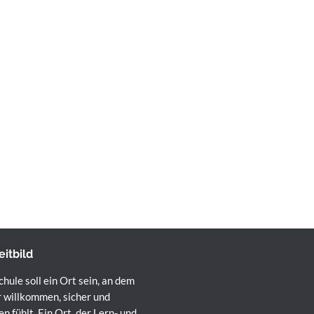
eitbild
hule soll ein Ort sein, an dem
r willkommen, sicher und
n fühlt. Ein Ort, der Lern- und