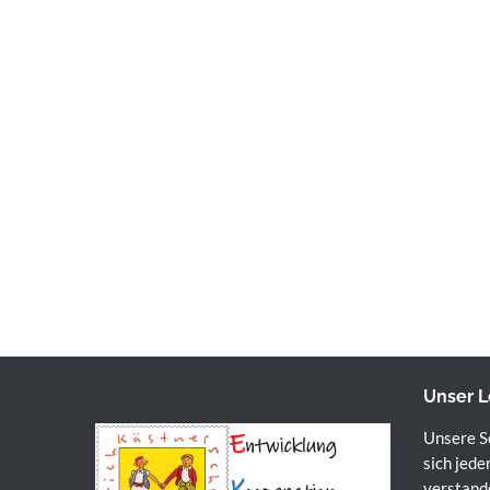
Unser L
Unsere Sc
sich jede
verstande