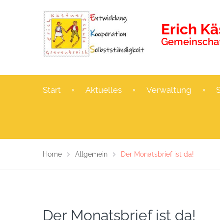
Erich K
Gemeinschaf
Start
Aktuelles
Verwaltung
Home
Allgemein
Der Monatsbrief ist da!
Der Monatsbrief ist da!