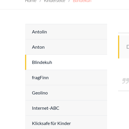
Home
Kinderseite
Blindekuh
Antolin
D
Anton
Blindekuh
fragFinn
Geolino
Internet-ABC
Klicksafe für Kinder