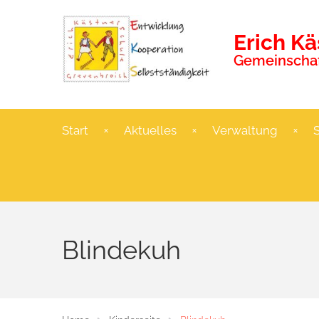
Erich K
Gemeinschaf
Start
Aktuelles
Verwaltung
Blindekuh