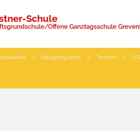
ästner-Schule
tsgrundschule/Offene Ganztagsschule Grevenb
Schulleben
Schulprogramm
Termine
OG