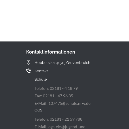
Kontaktinformationen
Hebbelstr. 1 41515 Grevenbroich
Kontakt
Schule
Telefon: 02181 - 4 18 79
Fax: 02181 - 47 96 35
E-Mail: 107475@schule.nrw.de
OGS
Telefon: 02181 - 21 59 788
E-Mail: ogs-eks@jugend-und-