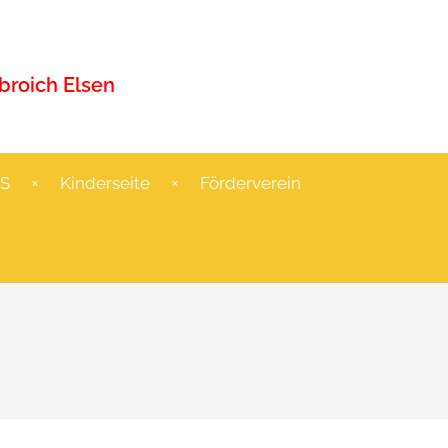
roich Elsen
S
Kinderseite
Förderverein