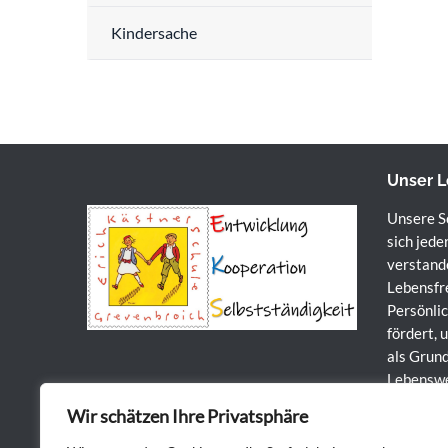
Kindersache
Unser L
Unsere Sc
sich jede
verstande
Lebensfr
Persönlic
fördert, 
als Grund
Lebenswe
Wir schätzen Ihre Privatsphäre