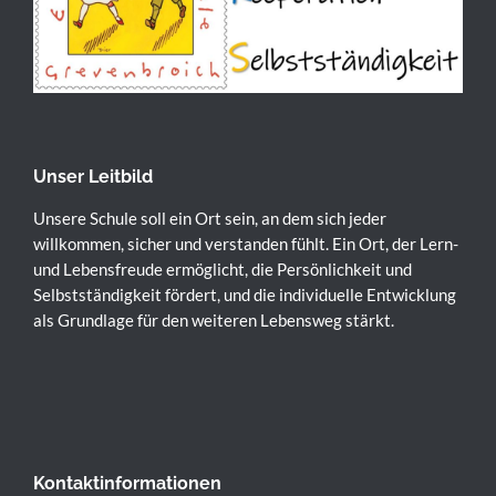
g
N
a
v
i
g
a
Unser Leitbild
t
Unsere Schule soll ein Ort sein, an dem sich jeder
i
willkommen, sicher und verstanden fühlt. Ein Ort, der Lern-
o
und Lebensfreude ermöglicht, die Persönlichkeit und
n
Selbstständigkeit fördert, und die individuelle Entwicklung
als Grundlage für den weiteren Lebensweg stärkt.
Kontaktinformationen