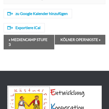
zu Google Kalender hinzufügen
Exportiere iCal
V
«
MEDIENCAMP STUFE
KÖLNER OPERNKISTE
»
e
3
r
a
n
s
t
a
l
t
u
n